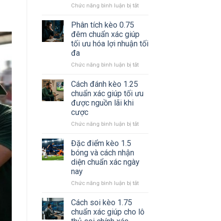
ở
Chức năng bình luận bị tắt
cược
cực
Kinh
truyền
lớn
nghiệm
thống
Phân tích kèo 0.75
kèo
hấp
đêm chuẩn xác giúp
0.5
dẫn
tối ưu hóa lợi nhuận tối
hay
dễ
đa
giúp
tham
tăng
gia
ở
Chức năng bình luận bị tắt
tối
Phân
đa
tích
Cách đánh kèo 1.25
tỷ
kèo
chuẩn xác giúp tối ưu
lệ
0.75
được nguồn lãi khi
chiến
đêm
cược
thắng
chuẩn
xác
ở
Chức năng bình luận bị tắt
giúp
Cách
tối
đánh
Đặc điểm kèo 1.5
ưu
kèo
bóng và cách nhận
hóa
1.25
diện chuẩn xác ngày
lợi
chuẩn
nay
nhuận
xác
tối
giúp
ở
Chức năng bình luận bị tắt
đa
tối
Đặc
ưu
điểm
Cách soi kèo 1.75
được
kèo
chuẩn xác giúp cho lô
nguồn
1.5