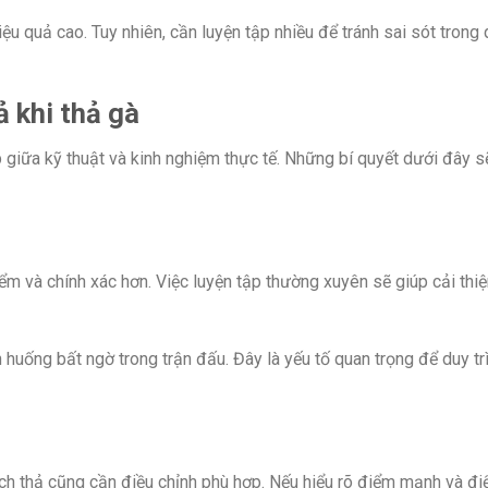
iệu quả cao. Tuy nhiên, cần luyện tập nhiều để tránh sai sót trong
ả khi thả gà
 giữa kỹ thuật và kinh nghiệm thực tế. Những bí quyết dưới đây s
m và chính xác hơn. Việc luyện tập thường xuyên sẽ giúp cải thiệ
h huống bất ngờ trong trận đấu. Đây là yếu tố quan trọng để duy trì
ách thả cũng cần điều chỉnh phù hợp. Nếu hiểu rõ điểm mạnh và đ