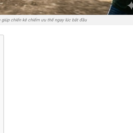
 giúp chiến kê chiếm ưu thế ngay lúc bắt đầu