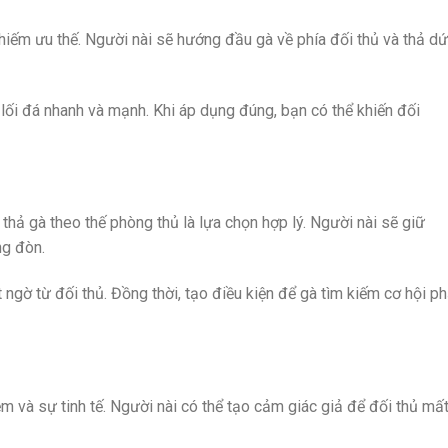
hiếm ưu thế. Người nài sẽ hướng đầu gà về phía đối thủ và thả dứ
lối đá nhanh và mạnh. Khi áp dụng đúng, bạn có thể khiến đối
 thả gà theo thế phòng thủ là lựa chọn hợp lý. Người nài sẽ giữ
ng đòn.
ngờ từ đối thủ. Đồng thời, tạo điều kiện để gà tìm kiếm cơ hội p
ệm và sự tinh tế. Người nài có thể tạo cảm giác giả để đối thủ mấ