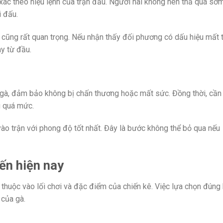
xác theo hiệu lệnh của trận đấu. Người nài không nên thả quá sớ
i đấu.
hả cũng rất quan trọng. Nếu nhận thấy đối phương có dấu hiệu mất 
ay từ đầu.
ủa gà, đảm bảo không bị chấn thương hoặc mất sức. Đồng thời, cần
g quá mức.
vào trận với phong độ tốt nhất. Đây là bước không thể bỏ qua nếu
iến hiện nay
 thuộc vào lối chơi và đặc điểm của chiến kê. Việc lựa chọn đúng
 của gà.