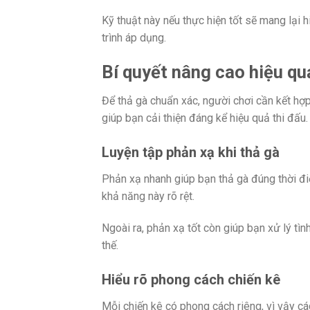
Kỹ thuật này nếu thực hiện tốt sẽ mang lại h
trình áp dụng.
Bí quyết nâng cao hiệu qu
Để thả gà chuẩn xác, người chơi cần kết hợp
giúp bạn cải thiện đáng kể hiệu quả thi đấu.
Luyện tập phản xạ khi thả gà
Phản xạ nhanh giúp bạn thả gà đúng thời điể
khả năng này rõ rệt.
Ngoài ra, phản xạ tốt còn giúp bạn xử lý tìn
thế.
Hiểu rõ phong cách chiến kê
Mỗi chiến kê có phong cách riêng, vì vậy c