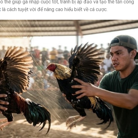
ó thể giúp gà nhập cuộc tốt, tránh bị áp đảo và tạo thế tấn công
t
là cách tuyệt vời để nâng cao hiểu biết về cá cược.