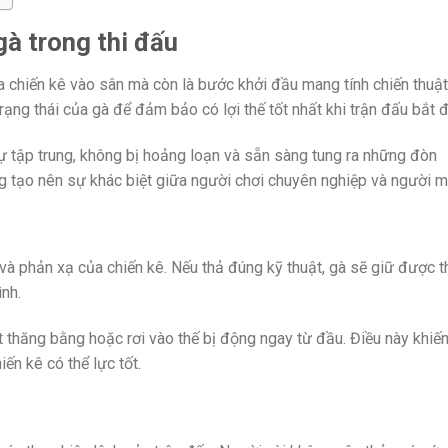
gà trong thi đấu
 chiến kê vào sân mà còn là bước khởi đầu mang tính chiến thuật
 trạng thái của gà để đảm bảo có lợi thế tốt nhất khi trận đấu bắt 
ự tập trung, không bị hoảng loạn và sẵn sàng tung ra những đòn
ng tạo nên sự khác biệt giữa người chơi chuyên nghiệp và người m
và phản xạ của chiến kê. Nếu thả đúng kỹ thuật, gà sẽ giữ được t
ình.
ất thăng bằng hoặc rơi vào thế bị động ngay từ đầu. Điều này khiế
ến kê có thể lực tốt.