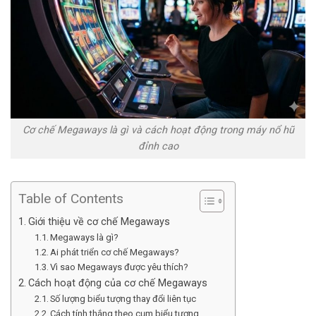
Cơ chế Megaways là gì và cách hoạt động trong máy nổ hũ
đỉnh cao
Table of Contents
Giới thiệu về cơ chế Megaways
Megaways là gì?
Ai phát triển cơ chế Megaways?
Vì sao Megaways được yêu thích?
Cách hoạt động của cơ chế Megaways
Số lượng biểu tượng thay đổi liên tục
Cách tính thắng theo cụm biểu tượng