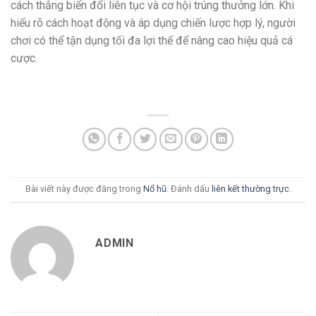
cách thắng biến đổi liên tục và cơ hội trúng thưởng lớn. Khi
hiểu rõ cách hoạt động và áp dụng chiến lược hợp lý, người
chơi có thể tận dụng tối đa lợi thế để nâng cao hiệu quả cá
cược.
Bài viết này được đăng trong
Nổ hũ
. Đánh dấu
liên kết thường trực
.
ADMIN