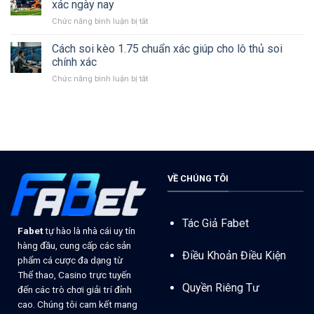
giúp
xác ngày nay
thắng
1.25
tối
ở
Chức năng bình luận bị tắt
chuẩn
ưu
Đặc
xác
hóa
điểm
Cách soi kèo 1.75 chuẩn xác giúp cho lô thủ soi
giúp
lợi
kèo
tối
chính xác
nhuận
1.5
ưu
tối
ở
Chức năng bình luận bị tắt
bóng
được
đa
Cách
và
nguồn
soi
cách
lãi
kèo
nhận
khi
1.75
diện
cược
chuẩn
chuẩn
xác
xác
giúp
ngày
cho
nay
VỀ CHÚNG TÔI
lô
thủ
soi
chính
Tác Giả Fabet
Fabet
tự hào là nhà cái uy tín
xác
hàng đầu, cung cấp các sản
Điều Khoản Điều Kiện
phẩm cá cược đa dạng từ
Thể thao, Casino trực tuyến
Quyền Riêng Tư
đến các trò chơi giải trí đỉnh
cao. Chúng tôi cam kết mang