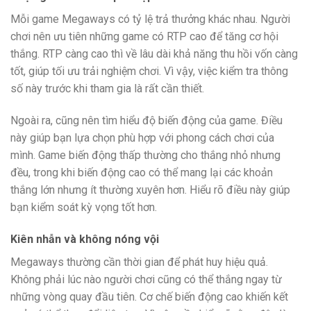
Mỗi game Megaways có tỷ lệ trả thưởng khác nhau. Người
chơi nên ưu tiên những game có RTP cao để tăng cơ hội
thắng. RTP càng cao thì về lâu dài khả năng thu hồi vốn càng
tốt, giúp tối ưu trải nghiệm chơi. Vì vậy, việc kiểm tra thông
số này trước khi tham gia là rất cần thiết.
Ngoài ra, cũng nên tìm hiểu độ biến động của game. Điều
này giúp bạn lựa chọn phù hợp với phong cách chơi của
mình. Game biến động thấp thường cho thắng nhỏ nhưng
đều, trong khi biến động cao có thể mang lại các khoản
thắng lớn nhưng ít thường xuyên hơn. Hiểu rõ điều này giúp
bạn kiểm soát kỳ vọng tốt hơn.
Kiên nhẫn và không nóng vội
Megaways thường cần thời gian để phát huy hiệu quả.
Không phải lúc nào người chơi cũng có thể thắng ngay từ
những vòng quay đầu tiên. Cơ chế biến động cao khiến kết