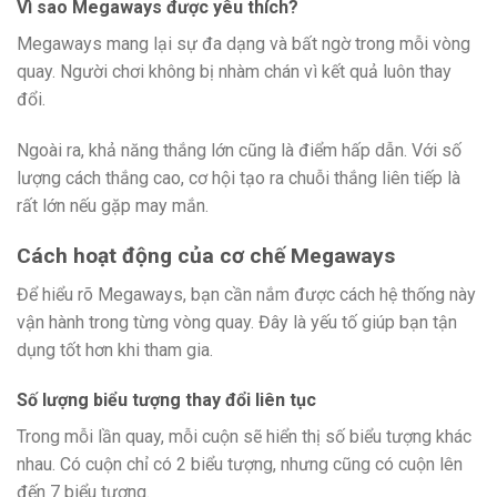
Vì sao Megaways được yêu thích?
Megaways mang lại sự đa dạng và bất ngờ trong mỗi vòng
quay. Người chơi không bị nhàm chán vì kết quả luôn thay
đổi.
Ngoài ra, khả năng thắng lớn cũng là điểm hấp dẫn. Với số
lượng cách thắng cao, cơ hội tạo ra chuỗi thắng liên tiếp là
rất lớn nếu gặp may mắn.
Cách hoạt động của cơ chế Megaways
Để hiểu rõ Megaways, bạn cần nắm được cách hệ thống này
vận hành trong từng vòng quay. Đây là yếu tố giúp bạn tận
dụng tốt hơn khi tham gia.
Số lượng biểu tượng thay đổi liên tục
Trong mỗi lần quay, mỗi cuộn sẽ hiển thị số biểu tượng khác
nhau. Có cuộn chỉ có 2 biểu tượng, nhưng cũng có cuộn lên
đến 7 biểu tượng.