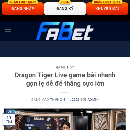
NHẬN LƯỢT QUAY
+100K
NHẬN LƯỢT QUAY
ĐĂNG NHẬP
ĐĂNG KÝ
KHUYẾN MÃI
Bỏ
qua
nội
dung
GAME HOT
Dragon Tiger Live game bài nhanh
gọn lẹ dễ để thắng cực lớn
ĐĂNG VÀO
THÁNG 4 11, 2026
BỞI
ADMIN
11
Th4