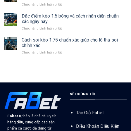
0.75
đa
ở
Chức năng bình luận bị tắt
đêm
tỷ
Cách
chuẩn
lệ
đánh
Đặc điểm kèo 1.5 bóng và cách nhận diện chuẩn
xác
chiến
kèo
giúp
xác ngày nay
thắng
1.25
tối
ở
Chức năng bình luận bị tắt
chuẩn
ưu
Đặc
xác
hóa
điểm
Cách soi kèo 1.75 chuẩn xác giúp cho lô thủ soi
giúp
lợi
kèo
tối
chính xác
nhuận
1.5
ưu
tối
ở
Chức năng bình luận bị tắt
bóng
được
đa
Cách
và
nguồn
soi
cách
lãi
kèo
nhận
khi
1.75
diện
cược
chuẩn
chuẩn
xác
xác
giúp
ngày
cho
nay
VỀ CHÚNG TÔI
lô
thủ
soi
chính
Tác Giả Fabet
Fabet
tự hào là nhà cái uy tín
xác
hàng đầu, cung cấp các sản
Điều Khoản Điều Kiện
phẩm cá cược đa dạng từ