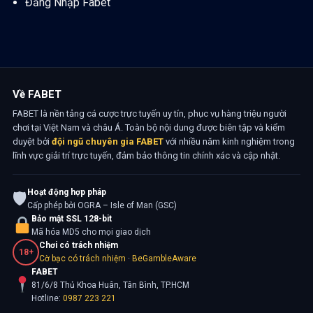
Đăng Nhập Fabet
Về FABET
FABET là nền tảng cá cược trực tuyến uy tín, phục vụ hàng triệu người
chơi tại Việt Nam và châu Á. Toàn bộ nội dung được biên tập và kiểm
duyệt bởi
đội ngũ chuyên gia FABET
với nhiều năm kinh nghiệm trong
lĩnh vực giải trí trực tuyến, đảm bảo thông tin chính xác và cập nhật.
Hoạt động hợp pháp
🛡
Cấp phép bởi OGRA – Isle of Man (GSC)
Bảo mật SSL 128-bit
Mã hóa MD5 cho mọi giao dịch
Chơi có trách nhiệm
18+
Cờ bạc có trách nhiệm
·
BeGambleAware
FABET
81/6/8 Thủ Khoa Huân, Tân Bình, TP.HCM
Hotline:
0987 223 221