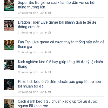
Catcher
Super Sic Bo game xúc xắc hấp dẫn với cơ hội
và
game
cơ
trúng thưởng lớn
quay
hội
ở
Chức năng bình luận bị tắt
số
nhận
Super
hấp
thưởng
Sic
Dragon Tiger Live game bài nhanh gọn lẹ dễ để
dẫn
hời
Bo
dễ
thắng cực lớn
game
thắng
ở
Chức năng bình luận bị tắt
xúc
thưởng
Dragon
xắc
siêu
Tiger
Fan Tan Live game cá cược truyền thống hấp dẫn dễ
hấp
lớn
Live
dẫn
tham gia
game
với
ở
Chức năng bình luận bị tắt
bài
cơ
Fan
nhanh
hội
Tan
Kinh nghiệm kèo 0.5 hay giúp tăng tối đa tỷ lệ chiến
gọn
trúng
Live
lẹ
thắng
thưởng
game
dễ
lớn
ở
Chức năng bình luận bị tắt
cá
để
Kinh
cược
thắng
nghiệm
Phân tích kèo 0.75 đêm chuẩn xác giúp tối ưu hóa
truyền
cực
kèo
thống
lợi nhuận tối đa
lớn
0.5
hấp
ở
Chức năng bình luận bị tắt
hay
dẫn
Phân
giúp
dễ
tích
Cách đánh kèo 1.25 chuẩn xác giúp tối ưu được
tăng
tham
kèo
tối
nguồn lãi khi cược
gia