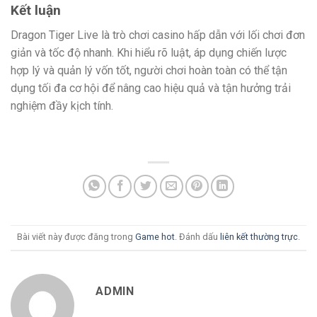
Kết luận
Dragon Tiger Live là trò chơi casino hấp dẫn với lối chơi đơn
giản và tốc độ nhanh. Khi hiểu rõ luật, áp dụng chiến lược
hợp lý và quản lý vốn tốt, người chơi hoàn toàn có thể tận
dụng tối đa cơ hội để nâng cao hiệu quả và tận hưởng trải
nghiệm đầy kịch tính.
Bài viết này được đăng trong
Game hot
. Đánh dấu
liên kết thường trực
.
ADMIN