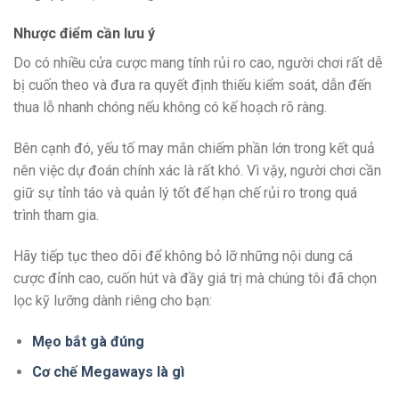
Nhược điểm cần lưu ý
Do có nhiều cửa cược mang tính rủi ro cao, người chơi rất dễ
bị cuốn theo và đưa ra quyết định thiếu kiểm soát, dẫn đến
thua lỗ nhanh chóng nếu không có kế hoạch rõ ràng.
Bên cạnh đó, yếu tố may mắn chiếm phần lớn trong kết quả
nên việc dự đoán chính xác là rất khó. Vì vậy, người chơi cần
giữ sự tỉnh táo và quản lý tốt để hạn chế rủi ro trong quá
trình tham gia.
Hãy tiếp tục theo dõi để không bỏ lỡ những nội dung cá
cược đỉnh cao, cuốn hút và đầy giá trị mà chúng tôi đã chọn
lọc kỹ lưỡng dành riêng cho bạn:
Mẹo bắt gà đúng
Cơ chế Megaways là gì