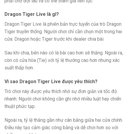
phải chờ đợi lâu và có thể tham gia liên tục.
Dragon Tiger Live là gì?
Dragon Tiger Live là phiên bản trực tuyến của trò Dragon
Tiger truyền thống. Người chơi chỉ cần chọn một trong hai
cửa: Dragon hoặc Tiger trước khi dealer chia bài.
Sau khi chia, bên nào có lá bài cao hơn sẽ thắng. Ngoài ra,
còn có cửa hòa (Tie) với tỷ lệ thưởng cao hơn nhưng xác
suất thấp hơn.
Vì sao Dragon Tiger Live được yêu thích?
Trò chơi này được yêu thích nhờ sự đơn giản và tốc độ
nhanh. Người chơi không cần ghi nhớ nhiều luật hay chiến
thuật phức tạp.
Ngoài ra, tỷ lệ thắng gần như cân bằng giữa hai cửa chính.
Điều này tạo cảm giác công bằng và dễ chơi hơn so với