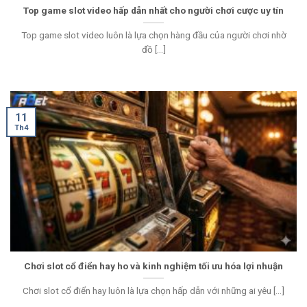
Top game slot video hấp dẫn nhất cho người chơi cược uy tín
Top game slot video luôn là lựa chọn hàng đầu của người chơi nhờ
đồ [...]
11
Th4
Chơi slot cổ điển hay ho và kinh nghiệm tối ưu hóa lợi nhuận
Chơi slot cổ điển hay luôn là lựa chọn hấp dẫn với những ai yêu [...]