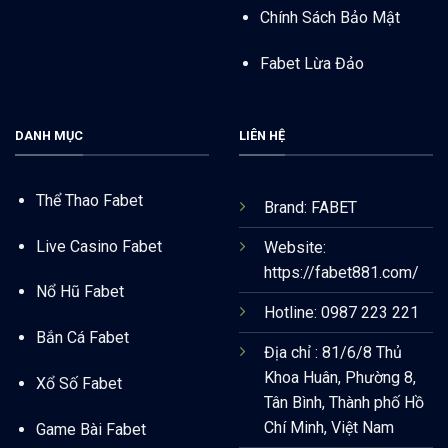
Chính Sách Bảo Mật
Fabet Lừa Đảo
DANH MỤC
LIÊN HỆ
Thể Thao Fabet
Brand: FABET
Live Casino Fabet
Website:
https://fabet881.com/
Nổ Hũ Fabet
Hotline: 0987 223 221
Bắn Cá Fabet
Địa chỉ : 81/6/8 Thủ
Khoa Huân, Phường 8,
Xổ Số Fabet
Tân Bình, Thành phố Hồ
Chí Minh, Việt Nam
Game Bài Fabet