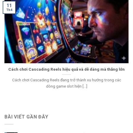
11
Th4
Cách chơi Cascading Reels hiệu quả và dễ dàng mà thắng lớn
Cách chơi Cascading Reels đang trở thành xu hướng trong các
dòng game slot hiện [...]
BÀI VIẾT GẦN ĐÂY